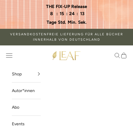
Zum Inhalt springen
THE FIX-UP Release
8
:
15
:
24
:
13
Tage
Std.
Min.
Sek.
VERSANDKOSTENFREIE LIEFERUNG FÜR ALLE BÜCHER
INNERHALB VON DEUTSCHLAND
LEAF Verlagsshop
Menü
Suchen
Waren
Shop
Autor*innen
Abo
Events