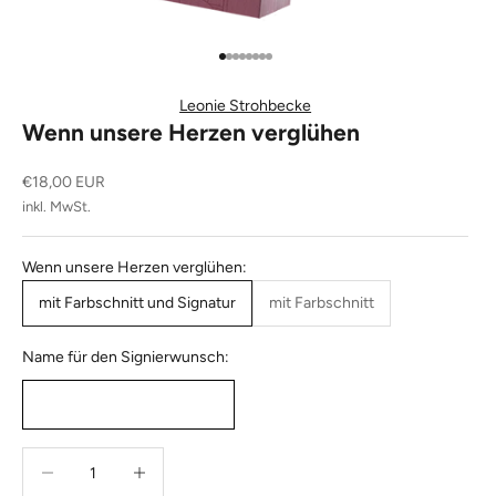
Gehe zu Element 1
Gehe zu Element 2
Gehe zu Element 3
Gehe zu Element 4
Gehe zu Element 5
Gehe zu Element 6
Gehe zu Element 7
Gehe zu Element 8
Leonie Strohbecke
Wenn unsere Herzen verglühen
Angebot
€18,00 EUR
inkl. MwSt.
Wenn unsere Herzen verglühen:
mit Farbschnitt und Signatur
mit Farbschnitt
Name für den Signierwunsch:
Anzahl verringern
Anzahl erhöhen